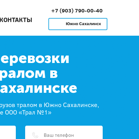
+7 (903) 790-00-40
КОНТАКТЫ
Южно Сахалинск
перевозки
тралом в
ахалинске
грузов тралом в Южно Сахалинске,
те ООО «Трал №1»