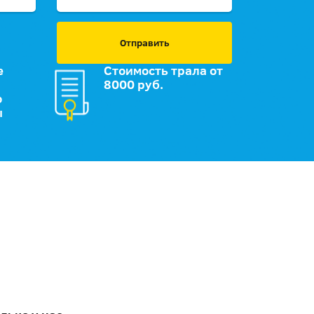
Отправить
е
Стоимость трала от
8000 руб.
о
ы