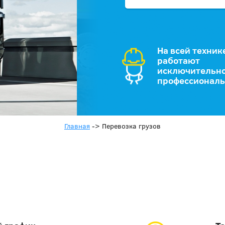
На всей техник
работают
исключительн
профессионал
Главная
->
Перевозка грузов