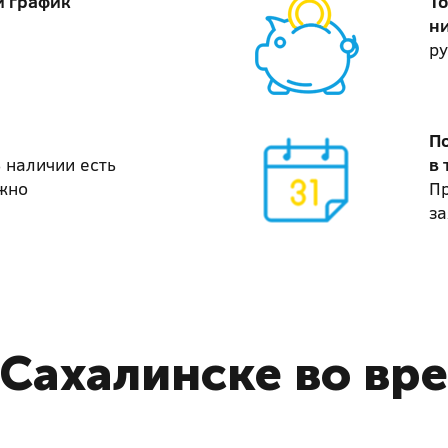
й график
То
н
ру
П
 наличии есть
в 
жно
П
за
Сахалинске во вр