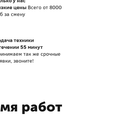
лько у нас
изкие цены
Всего от 8000
б за смену
одача техники
течении 55 минут
ринимаем так же срочные
явки, звоните!
емя работ