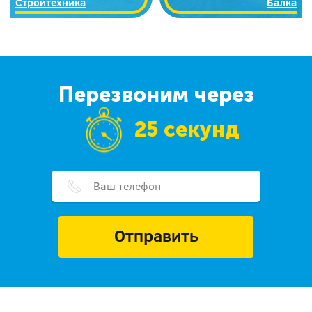
Стройтехника
Балка
Перезвоним через
25 секунд
Отправить